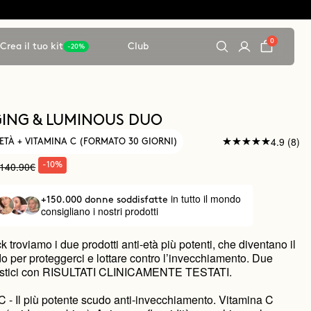
0
Crea il tuo kit
Club
-20%
ING & LUMINOUS DUO
4.9 (8)
ETÀ + VITAMINA C (FORMATO 30 GIORNI)
140.90€
-10%
in tutto il mondo
+150.000 donne soddisfatte
consigliano i nostri prodotti
k troviamo i due prodotti anti-età più potenti, che diventano il
o per proteggerci e lottare contro l’invecchiamento. Due
ntastici con RISULTATI CLINICAMENTE TESTATI.
 - Il più potente scudo anti-invecchiamento. Vitamina C