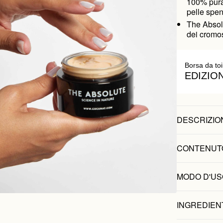
100% pura 
pelle spen
The Absolu
dei cromos
Borsa da toi
EDIZIO
DESCRIZIO
CONTENUT
MODO D'US
INGREDIEN