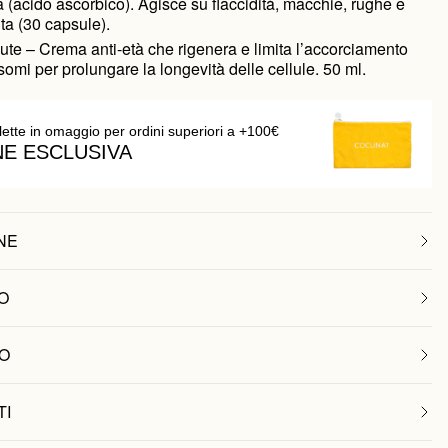
(acido ascorbico). Agisce su flaccidità, macchie, rughe e
ta (30 capsule).
te – Crema anti-età che rigenera e limita l’accorciamento
omi per prolungare la longevità delle cellule. 50 ml.
lette in omaggio per ordini superiori a +100€
NE ESCLUSIVA
NE
O
O
TI