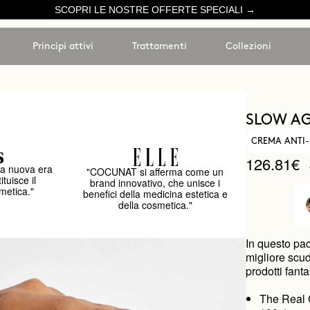
SCOPRI LE NOSTRE OFFERTE SPECIALI →
Principi attivi
Trattamenti
Collezioni
SLOW AG
CREMA ANTI-
126.81€
a nuova era
"COCUNAT si afferma come un
ituisce il
brand innovativo, che unisce i
metica."
benefici della medicina estetica e
della cosmetica."
In questo pac
migliore scud
prodotti fa
The Real C