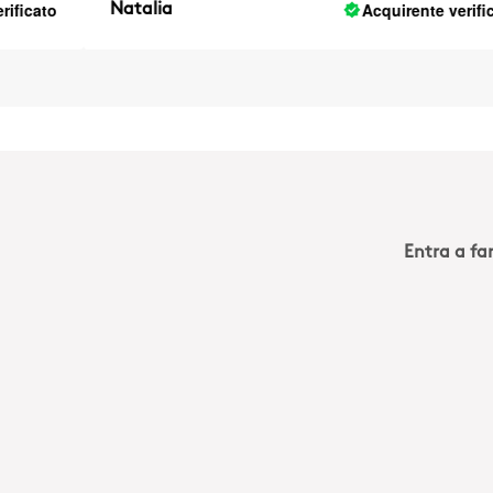
ato
Acquirente verificato
Natalia
Entra a far