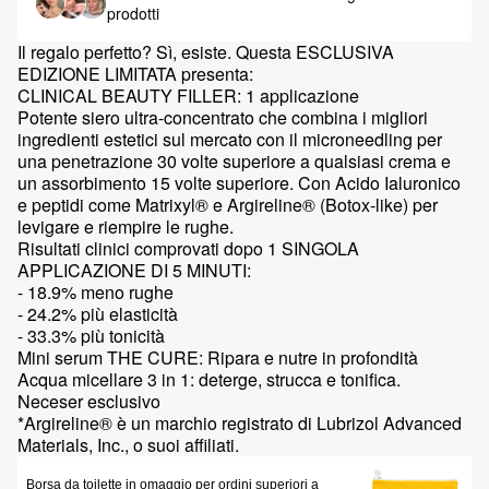
prodotti
Il regalo perfetto? Sì, esiste. Questa ESCLUSIVA
EDIZIONE LIMITATA presenta:
CLINICAL BEAUTY FILLER: 1 applicazione
Potente siero ultra-concentrato che combina i migliori
ingredienti estetici sul mercato con il microneedling per
una penetrazione 30 volte superiore a qualsiasi crema e
un assorbimento 15 volte superiore. Con Acido Ialuronico
e peptidi come Matrixyl® e Argireline® (Botox-like) per
levigare e riempire le rughe.
Risultati clinici comprovati dopo 1 SINGOLA
APPLICAZIONE DI 5 MINUTI:
- 18.9% meno rughe
- 24.2% più elasticità
- 33.3% più tonicità
Mini serum THE CURE: Ripara e nutre in profondità
Acqua micellare 3 in 1: deterge, strucca e tonifica.
Neceser esclusivo
*Argireline® è un marchio registrato di Lubrizol Advanced
Materials, Inc., o suoi affiliati.
Borsa da toilette in omaggio per ordini superiori a