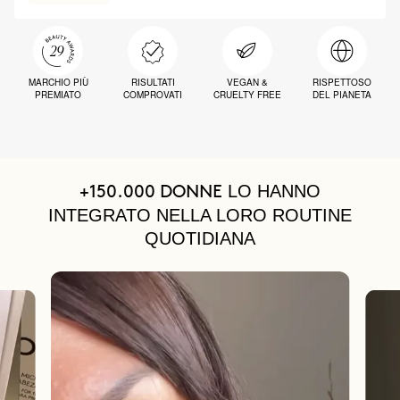
MARCHIO PIÙ
RISULTATI
VEGAN &
RISPETTOSO
PREMIATO
COMPROVATI
CRUELTY FREE
DEL PIANETA
LO HANNO
+150.000 DONNE
INTEGRATO NELLA LORO ROUTINE
QUOTIDIANA