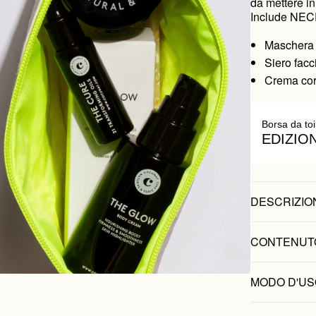
da mettere in
Include NE
Maschera
Siero facc
Crema cor
Borsa da toi
EDIZIO
DESCRIZIO
CONTENUT
MODO D'US