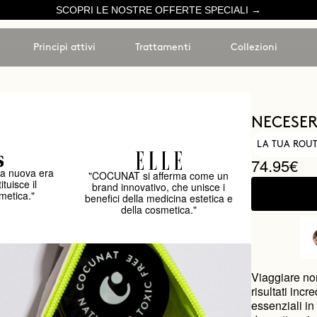
SCOPRI LE NOSTRE OFFERTE SPECIALI →
Principi attivi
Trattamenti
Collezioni
NECESER
LA TUA ROUT
74.95€
a nuova era
"COCUNAT si afferma come un
ituisce il
brand innovativo, che unisce i
metica."
benefici della medicina estetica e
della cosmetica."
Viaggiare non
risultati incr
essenziali in