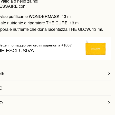
 valigia o nello zaino!
CESSAIRE con:
 viso purificante WONDERMASK. 13 ml
iale nutriente e riparatore THE CURE. 13 ml
porale nutriente che dona lucentezza THE GLOW. 13 ml.
lette in omaggio per ordini superiori a +100€
NE ESCLUSIVA
NE
O
O