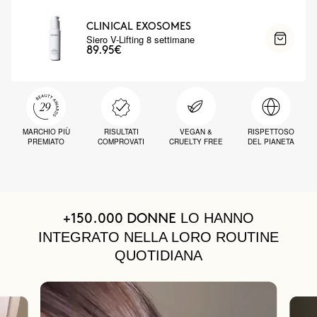
CLINICAL EXOSOMES
Siero V-Lifting 8 settimane
89.95€
MARCHIO PIÙ
RISULTATI
VEGAN &
RISPETTOSO
PREMIATO
COMPROVATI
CRUELTY FREE
DEL PIANETA
LO HANNO
+150.000 DONNE
INTEGRATO NELLA LORO ROUTINE
QUOTIDIANA