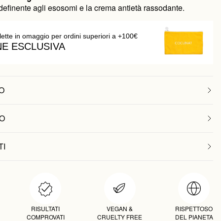
ridefinente agli esosomi e la crema antietà rassodante.
lette in omaggio per ordini superiori a +100€
NE ESCLUSIVA
O
O
TI
RISULTATI
VEGAN &
RISPETTOSO
COMPROVATI
CRUELTY FREE
DEL PIANETA