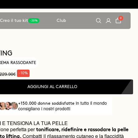
0
Crea il tuo kit
Club
-20%
TING
CREMA RASSODANTE
229.90€
-10%
AGGIUNGI AL CARRELLO
in tutto il mondo
+150.000 donne soddisfatte
consigliano i nostri prodotti
I E TENSIONA LA TUA PELLE
one perfetta per
tonificare, ridefinire e rassodare la pelle
Combatti il rilassamento cutaneo e la flaccidità
o lifting.