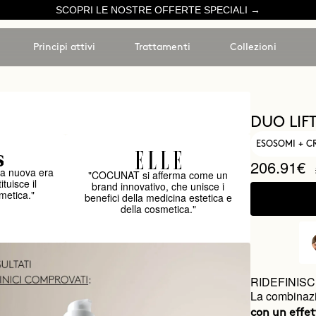
SCOPRI LE NOSTRE OFFERTE SPECIALI →
Principi attivi
Trattamenti
Collezioni
DUO LIF
ESOSOMI + 
206.91€
a nuova era
"COCUNAT si afferma come un
ituisce il
brand innovativo, che unisce i
metica."
benefici della medicina estetica e
della cosmetica."
RIDEFINISC
La combinazi
con un effett