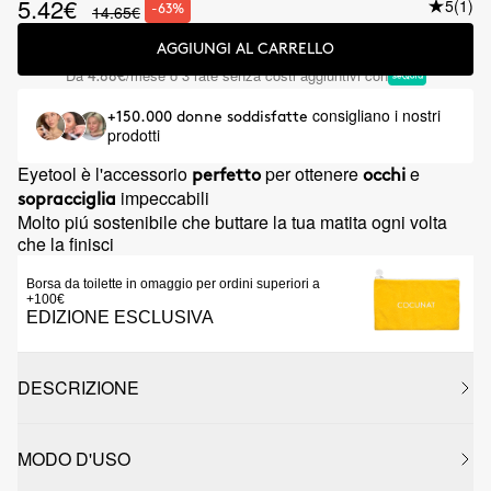
5.42€
5
(1)
14.65€
-63%
AGGIUNGI AL CARRELLO
Da
/mese o 3 rate senza costi aggiuntivi con
4.88€
consigliano i nostri
+150.000 donne soddisfatte
prodotti
Eyetool è l'accessorio
per ottenere
e
perfetto
occhi
impeccabili
sopracciglia
Molto piú sostenibile che buttare la tua matita ogni volta
che la finisci
Borsa da toilette in omaggio per ordini superiori a
+100€
EDIZIONE ESCLUSIVA
DESCRIZIONE
MODO D'USO