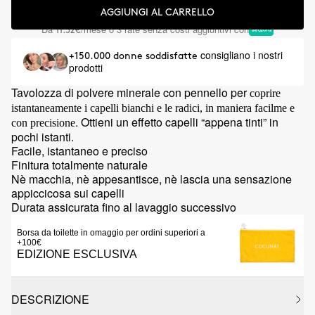
AGGIUNGI AL CARRELLO
Da
/mese o 3 rate senza costi aggiuntivi con
11.32€
consigliano i nostri
+150.000 donne soddisfatte
prodotti
Tavolozza di polvere minerale con pennello per
coprire
istantaneamente i capelli bianchi e le radici, in maniera facilme e
. Ottieni un effetto capelli “appena tinti” in
con precisione
pochi istanti.
Facile, istantaneo e preciso
Finitura totalmente naturale
Nè macchia, nè appesantisce, nè lascia una sensazione
appiccicosa sui capelli
Durata assicurata fino al lavaggio successivo
Borsa da toilette in omaggio per ordini superiori a
+100€
EDIZIONE ESCLUSIVA
DESCRIZIONE