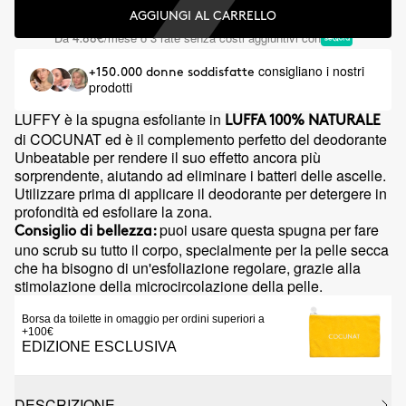
AGGIUNGI AL CARRELLO
Da
/mese o 3 rate senza costi aggiuntivi con
4.88€
consigliano i nostri
+150.000 donne soddisfatte
prodotti
LUFFY è la spugna esfoliante in
LUFFA 100% NATURALE
di COCUNAT ed è il complemento perfetto del deodorante
Unbeatable per rendere il suo effetto ancora più
sorprendente, aiutando ad eliminare i batteri delle ascelle.
Utilizzare prima di applicare il deodorante per detergere in
profondità ed esfoliare la zona.
puoi usare questa spugna per fare
Consiglio di bellezza:
uno scrub su tutto il corpo, specialmente per la pelle secca
che ha bisogno di un'esfoliazione regolare, grazie alla
stimolazione della microcircolazione della pelle.
Borsa da toilette in omaggio per ordini superiori a
+100€
EDIZIONE ESCLUSIVA
DESCRIZIONE