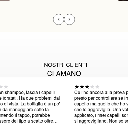
I NOSTRI CLIENTI
CI AMANO
shampoo, lascia i capelli
Ce l'ho ancora alla prova pe
dratati. Ha due problemi dal
presto per controllare se irrob
i vista. La bottiglia è un po'
capello ma quello che ho veri
 maneggiare sotto la
che lo aggroviglia. Una volta
endo il tappo, potrebbe
applicato, i miei capelli sono 
e del tipo a scatto oltre
si aggrovigliano. Non so se 
o. E il più grande ma dal
cosa in formula visto che ho p