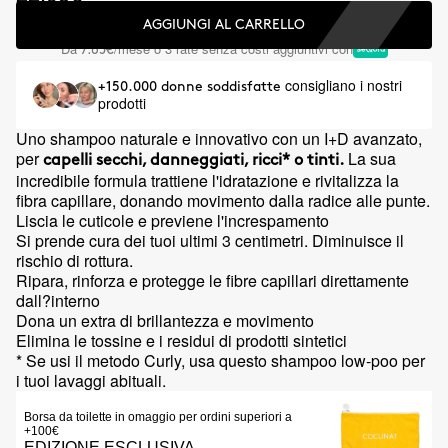
AGGIUNGI AL CARRELLO
Da
/mese o 3 rate senza costi aggiuntivi con
7.65€
consigliano i nostri
+150.000 donne soddisfatte
prodotti
Uno shampoo naturale e innovativo con un I+D avanzato,
per
La sua
capelli secchi, danneggiati, ricci* o tinti.
incredibile formula trattiene l'idratazione e rivitalizza la
fibra capillare, donando movimento dalla radice alle punte.
Liscia le cuticole e previene l'increspamento
Si prende cura dei tuoi ultimi 3 centimetri. Diminuisce il
rischio di rottura.
Ripara, rinforza e protegge le fibre capillari direttamente
dall?interno
Dona un extra di brillantezza e movimento
Elimina le tossine e i residui di prodotti sintetici
* Se usi il metodo Curly, usa questo shampoo low-poo per
i tuoi lavaggi abituali.
Borsa da toilette in omaggio per ordini superiori a
+100€
EDIZIONE ESCLUSIVA