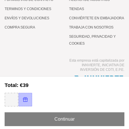
TERMINOS Y CONDICIONES
TIENDAS
ENVÍOS Y DEVOLUCIONES
CONVIÉRTETE EN EMBAJADORA
COMPRA SEGURA
TRABAJA CON NOSOTROS
SEGURIDAD, PRIVACIDAD Y
COOKIES
Esta empresa está capitalizada por
INNVIERTE, INICIATIVA DE
INVERSIÓN DE CDTI, E.P.E.
Total: €39
Continuar
© 2026 COCUNAT - INTERNATIONAL