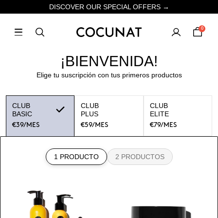
DISCOVER OUR SPECIAL OFFERS →
0
¡BIENVENIDA!
Elige tu suscripción con tus primeros productos
CLUB
CLUB
CLUB
BASIC
PLUS
ELITE
€39
/MES
€59
/MES
€79
/MES
1 PRODUCTO
2 PRODUCTOS