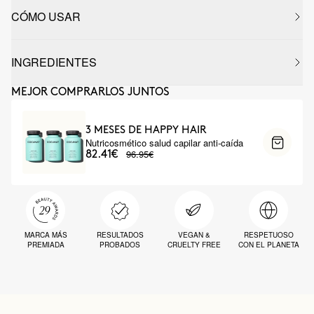
CÓMO USAR
INGREDIENTES
MEJOR COMPRARLOS JUNTOS
3 MESES DE HAPPY HAIR
Nutricosmético salud capilar anti-caída
96.95€
82.41€
MARCA MÁS
RESULTADOS
VEGAN &
RESPETUOSO
PREMIADA
PROBADOS
CRUELTY FREE
CON EL PLANETA