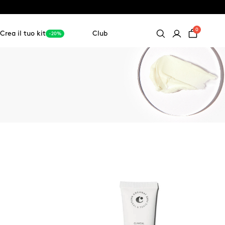
0
Crea il tuo kit
Club
-20%