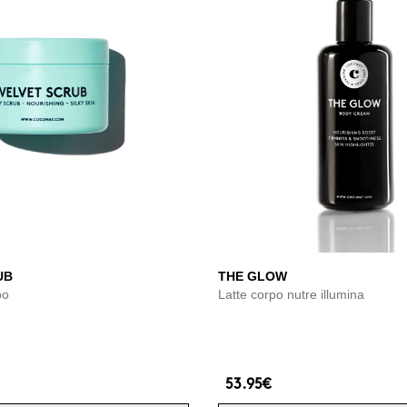
UB
THE GLOW
po
Latte corpo nutre illumina
53.95€