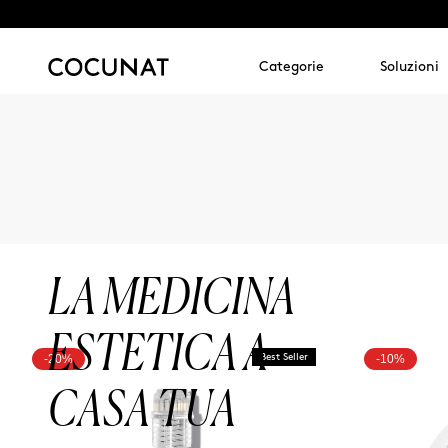
Categorie
Soluzioni
LA MEDICINA
ESTETICA A
-20%
Best Seller
-10%
CASA TUA