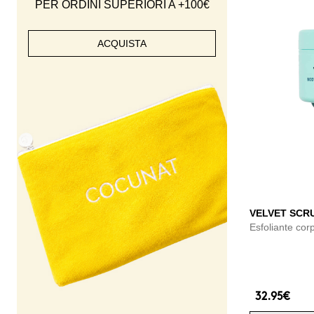
PER ORDINI SUPERIORI A +100€
ACQUISTA
VELVET SCR
Esfoliante cor
32.95€