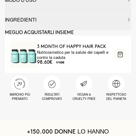
INGREDIENTI
MEGLIO ACQUISTARLI INSIEME
3 MONTH OF HAPPY HAIR PACK
Nutricosmetico per la salute dei capelli e
contro la caduta
116€
98.60€
MARCHIO PIÙ
RISULTATI
VEGAN &
RISPETTOSO
PREMIATO
COMPROVATI
CRUELTY FREE
DEL PIANETA
LO HANNO
+150.000 DONNE