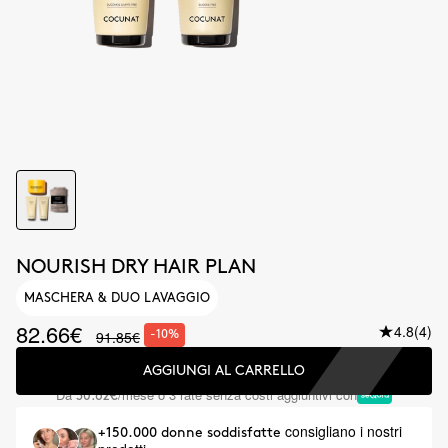
NOURISH DRY HAIR PLAN
MASCHERA & DUO LAVAGGIO
82.66€
4.8
(4)
91.85€
-10%
AGGIUNGI AL CARRELLO
Da
/mese o 3 rate senza costi aggiuntivi con
30.62€
consigliano i nostri
+150.000 donne soddisfatte