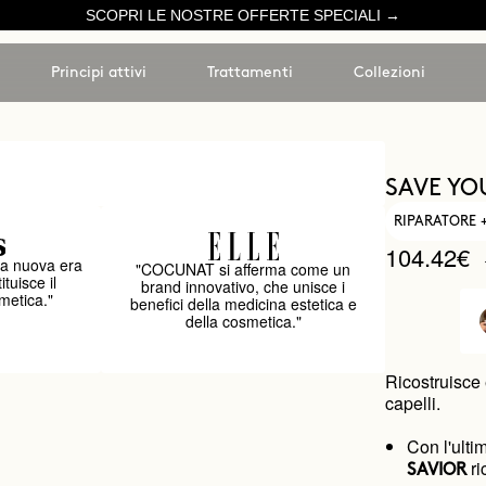
SCOPRI LE NOSTRE OFFERTE SPECIALI →
Principi attivi
Trattamenti
Collezioni
SAVE YO
RIPARATORE 
104.42€
a nuova era
"COCUNAT si afferma come un
ituisce il
brand innovativo, che unisce i
metica."
benefici della medicina estetica e
della cosmetica."
Ricostruisce e
capelli.
Con l'ulti
ri
SAVIOR