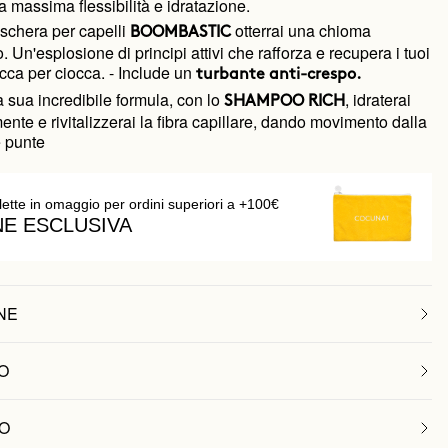
a massima flessibilità e idratazione.
schera per capelli
otterrai una chioma
BOOMBASTIC
. Un'esplosione di principi attivi che rafforza e recupera i tuoi
occa per ciocca. - Include un
turbante anti-crespo
.
a sua incredibile formula, con lo
, idraterai
SHAMPOO RICH
nte e rivitalizzerai la fibra capillare, dando movimento dalla
e punte
lette in omaggio per ordini superiori a +100€
NE ESCLUSIVA
NE
O
O