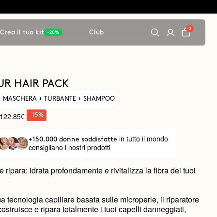
0
Crea il tuo kit
Club
-20%
UR HAIR PACK
+ MASCHERA + TURBANTE + SHAMPOO
122.85€
-15%
in tutto il mondo
+150.000 donne soddisfatte
consigliano i nostri prodotti
 ripara; idrata profondamente e rivitalizza la fibra dei tuoi
ma tecnologia capillare basata sulle microperle, il riparatore
costruisce e ripara totalmente i tuoi capelli danneggiati,