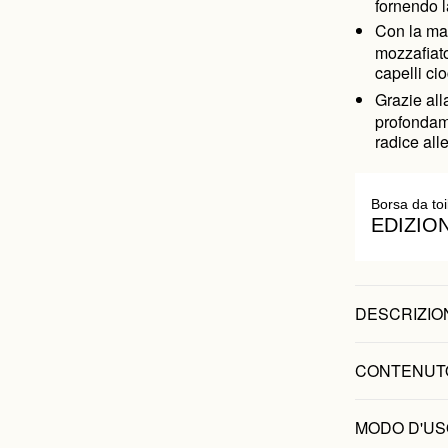
fornendo l
Con la ma
mozzafiato
capelli ci
Grazie all
profondame
radice all
Borsa da toi
EDIZIO
DESCRIZIO
CONTENUT
MODO D'US