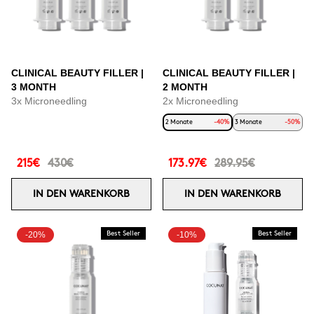
CLINICAL BEAUTY FILLER |
CLINICAL BEAUTY FILLER |
3 MONTH
2 MONTH
3x Microneedling
2x Microneedling
2 Monate
-40%
3 Monate
-50%
215€
430€
173.97€
289.95€
IN DEN WARENKORB
IN DEN WARENKORB
-20%
Best Seller
-10%
Best Seller