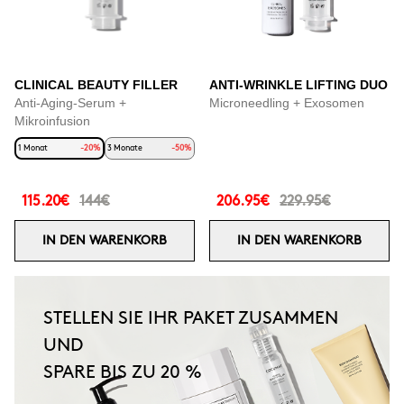
CLINICAL BEAUTY FILLER
ANTI-WRINKLE LIFTING DUO
Anti-Aging-Serum +
Microneedling + Exosomen
Mikroinfusion
1 Monat
-20%
3 Monate
-50%
115.20€
144€
206.95€
229.95€
IN DEN WARENKORB
IN DEN WARENKORB
STELLEN SIE IHR PAKET ZUSAMMEN
UND
SPARE BIS ZU 20 %