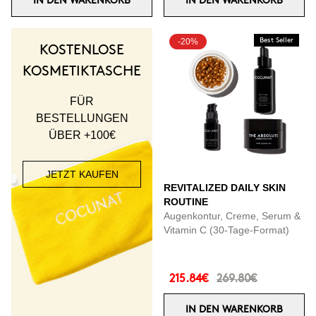
IN DEN WARENKORB
IN DEN WARENKORB
-20%
Best Seller
KOSTENLOSE
KOSMETIKTASCHE
FÜR
BESTELLUNGEN
ÜBER +100€
JETZT KAUFEN
REVITALIZED DAILY SKIN
ROUTINE
Augenkontur, Creme, Serum &
Vitamin C (30-Tage-Format)
215.84€
269.80€
IN DEN WARENKORB