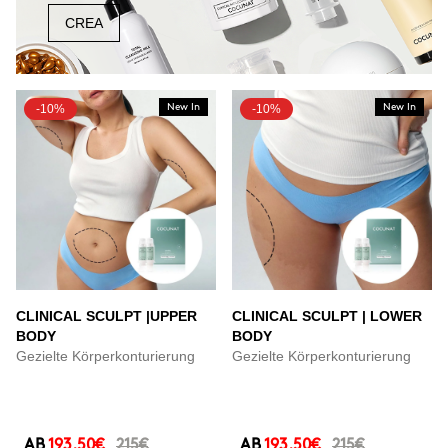
CREA
-10%
New In
-10%
New In
CLINICAL SCULPT |UPPER
CLINICAL SCULPT | LOWER
BODY
BODY
Gezielte Körperkonturierung
Gezielte Körperkonturierung
AB
193.50€
215€
AB
193.50€
215€