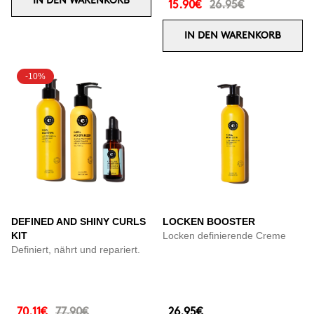
IN DEN WARENKORB
15.90€
26.95€
IN DEN WARENKORB
-10%
DEFINED AND SHINY CURLS
LOCKEN BOOSTER
KIT
Locken definierende Creme
Definiert, nährt und repariert.
70.11€
77.90€
26.95€