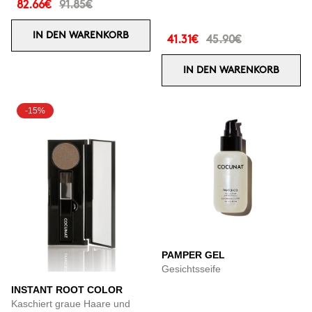
82.66€
91.85€
IN DEN WARENKORB
41.31€
45.90€
IN DEN WARENKORB
-15%
PAMPER GEL
Gesichtsseife
INSTANT ROOT COLOR
Kaschiert graue Haare und