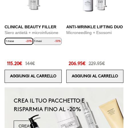
CLINICAL BEAUTY FILLER
ANTI-WRINKLE LIFTING DUO
Siero antietà + microinfusione
Microneedling + Esosomi
1 mese
-20%
3 mesi
-50%
115.20€
144€
206.95€
229.95€
AGGIUNGI AL CARRELLO
AGGIUNGI AL CARRELLO
CREA IL TUO PACCHETTO E
RISPARMIA FINO AL -20%
CREA