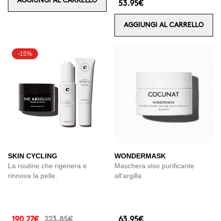
AGGIUNGI AL CARRELLO
53.95€
AGGIUNGI AL CARRELLO
-15%
SKIN CYCLING
WONDERMASK
La routine che rigenera e
Maschera viso purificante
rinnova la pelle.
all’argilla
190.27€
223.85€
63.95€