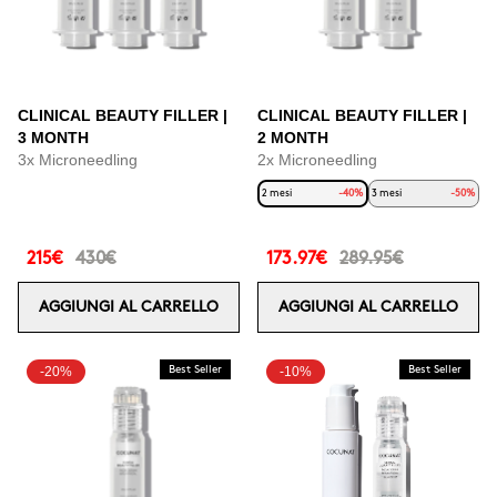
CLINICAL BEAUTY FILLER |
CLINICAL BEAUTY FILLER |
3 MONTH
2 MONTH
3x Microneedling
2x Microneedling
2 mesi
-40%
3 mesi
-50%
215€
430€
173.97€
289.95€
AGGIUNGI AL CARRELLO
AGGIUNGI AL CARRELLO
-20%
Best Seller
-10%
Best Seller