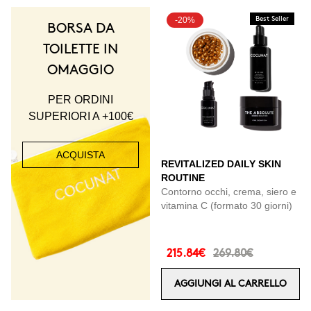
-20%
Best Seller
BORSA DA
TOILETTE IN
OMAGGIO
PER ORDINI
SUPERIORI A +100€
ACQUISTA
REVITALIZED DAILY SKIN
ROUTINE
Contorno occhi, crema, siero e
vitamina C (formato 30 giorni)
215.84€
269.80€
AGGIUNGI AL CARRELLO